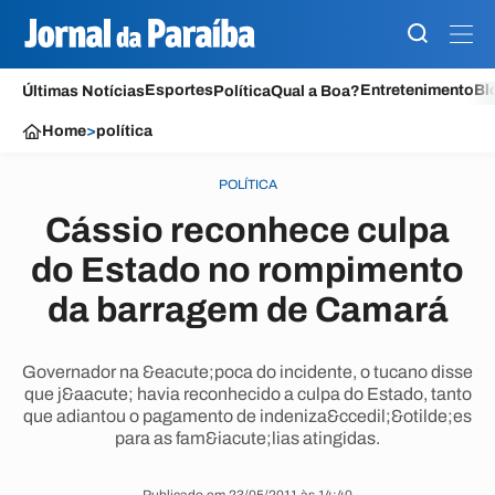
Esportes
Entretenimento
Bl
Últimas Notícias
Política
Qual a Boa?
Home
>
política
POLÍTICA
Cássio reconhece culpa
do Estado no rompimento
da barragem de Camará
Governador na &eacute;poca do incidente, o tucano disse
que j&aacute; havia reconhecido a culpa do Estado, tanto
que adiantou o pagamento de indeniza&ccedil;&otilde;es
para as fam&iacute;lias atingidas.