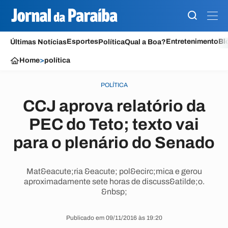
Esportes
Entretenimento
Bl
Últimas Notícias
Política
Qual a Boa?
Home
>
política
POLÍTICA
CCJ aprova relatório da
PEC do Teto; texto vai
para o plenário do Senado
Mat&eacute;ria &eacute; pol&ecirc;mica e gerou
aproximadamente sete horas de discuss&atilde;o.
&nbsp;
Publicado em 09/11/2016 às 19:20