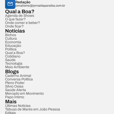
Redação
jornalismo@jornaldaparaiba.com.br
Qual a Boa?
Agenda de Shows
O que fazer?
Onde comer e beber?
Onde ficar?
Notícias
Bichos
Cultura
Economia
Educação
Política
Qual a Boa?
Cotidiano
Saúde
Tecnologia
Meio Ambiente
Blogs
Caderno Animal
Conversa Política
Pleno Poder
Sílvio Osias
Saúde Alerta
Mercado em Movimento
Papo Íntimo
Mais
Últimas Notícias
Tábuas de Marés em João Pessoa
Editais