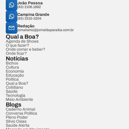
João Pessoa
(83) 2106.1892
Campina Grande
(83) 3315-3204
Redação
jornalismo@jornaldaparaiba.com.br
Qual a Boa?
Agenda de Shows
O que fazer?
Onde comer e beber?
Onde ficar?
Notícias
Bichos
Cultura
Economia
Educação
Política
Qual a Boa?
Cotidiano
Saúde
Tecnologia
Meio Ambiente
Blogs
Caderno Animal
Conversa Política
Pleno Poder
Sílvio Osias
Saúde Alerta