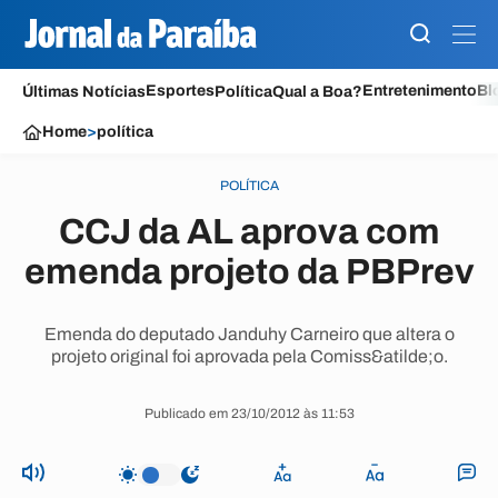
Esportes
Entretenimento
Bl
Últimas Notícias
Política
Qual a Boa?
Home
>
política
POLÍTICA
CCJ da AL aprova com
emenda projeto da PBPrev
Emenda do deputado Janduhy Carneiro que altera o
projeto original foi aprovada pela Comiss&atilde;o.
Publicado em 23/10/2012 às 11:53