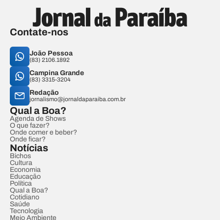
Contate-nos
João Pessoa
(83) 2106.1892
Campina Grande
(83) 3315-3204
Redação
jornalismo@jornaldaparaiba.com.br
Qual a Boa?
Agenda de Shows
O que fazer?
Onde comer e beber?
Onde ficar?
Notícias
Bichos
Cultura
Economia
Educação
Política
Qual a Boa?
Cotidiano
Saúde
Tecnologia
Meio Ambiente