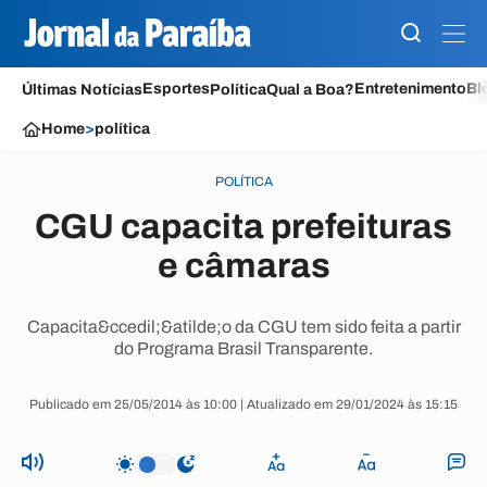
Esportes
Entretenimento
Bl
Últimas Notícias
Política
Qual a Boa?
Home
>
política
POLÍTICA
CGU capacita prefeituras
e câmaras
Capacita&ccedil;&atilde;o da CGU tem sido feita a partir
do Programa Brasil Transparente.
Publicado em 25/05/2014 às 10:00 | Atualizado em 29/01/2024 às 15:15