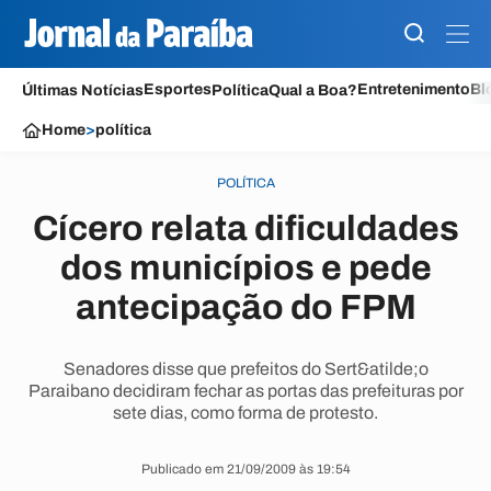
Esportes
Entretenimento
Bl
Últimas Notícias
Política
Qual a Boa?
Home
>
política
POLÍTICA
Cícero relata dificuldades
dos municípios e pede
antecipação do FPM
Senadores disse que prefeitos do Sert&atilde;o
Paraibano decidiram fechar as portas das prefeituras por
sete dias, como forma de protesto.
Publicado em 21/09/2009 às 19:54