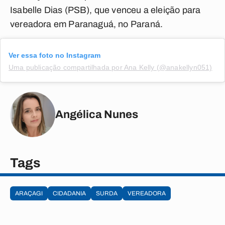
Isabelle Dias (PSB), que venceu a eleição para
vereadora em Paranaguá, no Paraná.
Ver essa foto no Instagram
Uma publicação compartilhada por Ana Kelly (@anakellyn051)
Angélica Nunes
Tags
ARAÇAGI
CIDADANIA
SURDA
VEREADORA