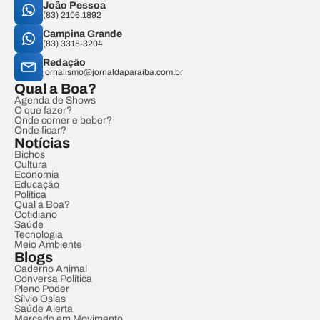
João Pessoa
(83) 2106.1892
Campina Grande
(83) 3315-3204
Redação
jornalismo@jornaldaparaiba.com.br
Qual a Boa?
Agenda de Shows
O que fazer?
Onde comer e beber?
Onde ficar?
Notícias
Bichos
Cultura
Economia
Educação
Política
Qual a Boa?
Cotidiano
Saúde
Tecnologia
Meio Ambiente
Blogs
Caderno Animal
Conversa Política
Pleno Poder
Sílvio Osias
Saúde Alerta
Mercado em Movimento