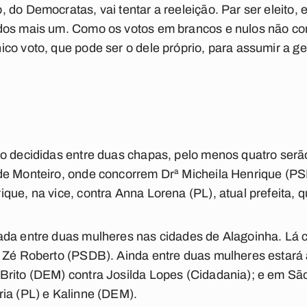
do Democratas, vai tentar a reeleição. Par ser eleito, e
dos mais um. Como os votos em brancos e nulos não co
co voto, que pode ser o dele próprio, para assumir a g
o decididas entre duas chapas, pelo menos quatro serã
de Monteiro, onde concorrem Drª Micheila Henrique (P
ue, na vice, contra Anna Lorena (PL), atual prefeita, q
ada entre duas mulheres nas cidades de Alagoinha. Lá 
 Zé Roberto (PSDB). Ainda entre duas mulheres estará 
Brito (DEM) contra Josilda Lopes (Cidadania); e em São
ia (PL) e Kalinne (DEM).