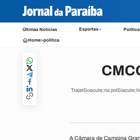
Esportes
Últimas Notícias
Política
Home
>
política
CMCG
Trajet&oacute;ria pol&iacute;t
A Câmara de Campina Grand