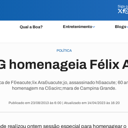
Siga 
Siga 
Entretenimento
Blogs
Qual a Boa?
POLÍTICA
 homenageia Félix A
ica de F&eacute;lix Ara&uacute;jo, assassinado h&aacute; 60 
homenagem na C&acirc;mara de Campina Grande.
Publicado em 23/08/2013 às 6:00 | Atualizado em 14/04/2023 às 16:20
e realizou ontem sessão especial para homenagear o 