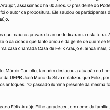
a Araújo”, assassinado há 60 anos. O presidente do Pode
oi o autor da propositura. Ele saudou os participantes
raújo.
hos que maiores provas de amor dedicaram a esta terra. A
o zelo da cidade que tanto amou e da gente de quem se f
uma casa chamada Casa de Félix Araújo e, ainda mais, po
to, Márcio Caniello, também destacou a atuação do ho
ssor da UEPB José Mário da Silva enfatizou que Félix, por 
os enfoques. “O passado ilumina presente da mesma for
vogado Félix Araújo Filho agradeceu, em nome da famíl