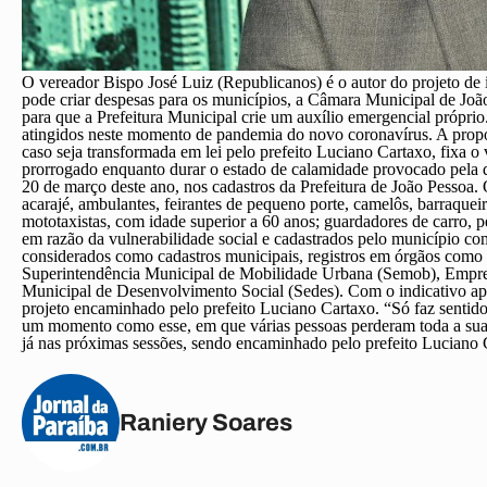
O vereador Bispo José Luiz (Republicanos) é o autor do projeto d
pode criar despesas para os municípios, a Câmara Municipal de João 
para que a Prefeitura Municipal crie um auxílio emergencial próprio.
atingidos neste momento de pandemia do novo coronavírus. A propo
caso seja transformada em lei pelo prefeito Luciano Cartaxo, fixa o
prorrogado enquanto durar o estado de calamidade provocado pela doe
20 de março deste ano, nos cadastros da Prefeitura de João Pessoa
acarajé, ambulantes, feirantes de pequeno porte, camelôs, barraqueiros
mototaxistas, com idade superior a 60 anos; guardadores de carro, p
em razão da vulnerabilidade social e cadastrados pelo município c
considerados como cadastros municipais, registros em órgãos como
Superintendência Municipal de Mobilidade Urbana (Semob), Empre
Municipal de Desenvolvimento Social (Sedes). Com o indicativo apr
projeto encaminhado pelo prefeito Luciano Cartaxo. “Só faz sentido 
um momento como esse, em que várias pessoas perderam toda a sua f
já nas próximas sessões, sendo encaminhado pelo prefeito Luciano Ca
Raniery Soares