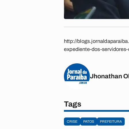
http://blogs.jornaldaparaib
expediente-dos-servidores-
Jhonathan Ol
Tags
CRISE
PATOS
PREFEITURA