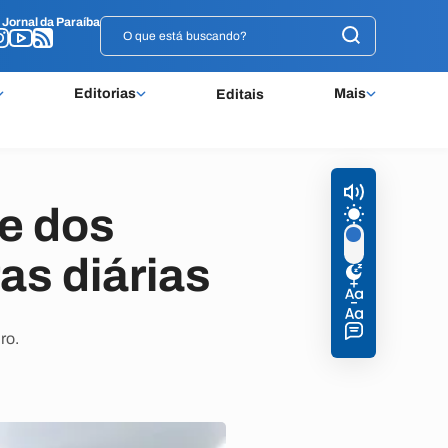
o
o
Jornal da Paraíba
Jornal da Paraíba
Editorias
Mais
Editais
e dos
as diárias
ro.