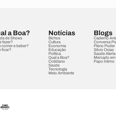
al a Boa?
Notícias
Blogs
da de Shows
Bichos
Caderno Ani
e fazer?
Cultura
Conversa Pol
 comer e beber?
Economia
Pleno Poder
 ficar?
Educação
Sílvio Osias
Política
Saúde Alerta
Qual a Boa?
Mercado em
Cotidiano
Papo Íntimo
Saúde
Tecnologia
Meio Ambiente