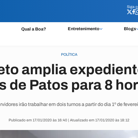
Siga 
Siga 
Entretenimento
Blogs
Qual a Boa?
POLÍTICA
eto amplia expedient
s de Patos para 8 hor
rvidores irão trabalhar em dois turnos a partir do dia 1º de feverei
Publicado em 17/01/2020 às 16:40 | Atualizado em 17/01/2020 às 18:12