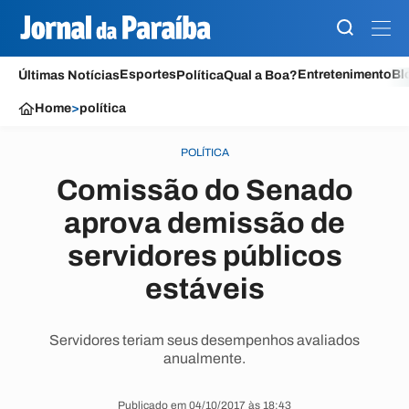
Esportes
Entretenimento
Bl
Últimas Notícias
Política
Qual a Boa?
Home
>
política
POLÍTICA
Comissão do Senado
aprova demissão de
servidores públicos
estáveis
Servidores teriam seus desempenhos avaliados
anualmente.
Publicado em 04/10/2017 às 18:43