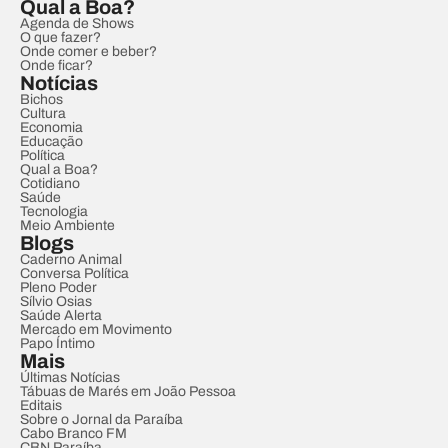
Qual a Boa?
Agenda de Shows
O que fazer?
Onde comer e beber?
Onde ficar?
Notícias
Bichos
Cultura
Economia
Educação
Política
Qual a Boa?
Cotidiano
Saúde
Tecnologia
Meio Ambiente
Blogs
Caderno Animal
Conversa Política
Pleno Poder
Sílvio Osias
Saúde Alerta
Mercado em Movimento
Papo Íntimo
Mais
Últimas Notícias
Tábuas de Marés em João Pessoa
Editais
Sobre o Jornal da Paraíba
Cabo Branco FM
CBN Paraíba