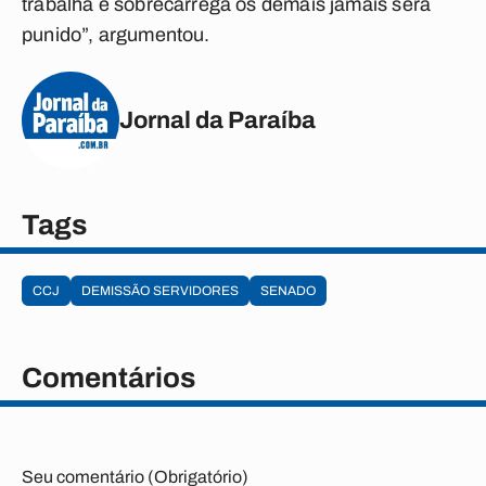
trabalha e sobrecarrega os demais jamais será
punido”, argumentou.
Jornal da Paraíba
Tags
CCJ
DEMISSÃO SERVIDORES
SENADO
Comentários
Seu comentário (Obrigatório)