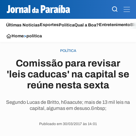
Esportes
Entretenimento
Bl
Últimas Notícias
Política
Qual a Boa?
Home
>
política
POLÍTICA
Comissão para revisar
'leis caducas' na capital se
reúne nesta sexta
Segundo Lucas de Britto, h&aacute; mais de 13 mil leis na
capital, algumas em desuso.&nbsp;
Publicado em 30/03/2017 às 14:01