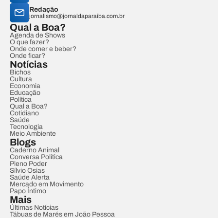
Redação
jornalismo@jornaldaparaiba.com.br
Qual a Boa?
Agenda de Shows
O que fazer?
Onde comer e beber?
Onde ficar?
Notícias
Bichos
Cultura
Economia
Educação
Política
Qual a Boa?
Cotidiano
Saúde
Tecnologia
Meio Ambiente
Blogs
Caderno Animal
Conversa Política
Pleno Poder
Sílvio Osias
Saúde Alerta
Mercado em Movimento
Papo Íntimo
Mais
Últimas Notícias
Tábuas de Marés em João Pessoa