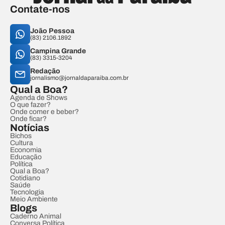
Contate-nos
João Pessoa
(83) 2106.1892
Campina Grande
(83) 3315-3204
Redação
jornalismo@jornaldaparaiba.com.br
Qual a Boa?
Agenda de Shows
O que fazer?
Onde comer e beber?
Onde ficar?
Notícias
Bichos
Cultura
Economia
Educação
Política
Qual a Boa?
Cotidiano
Saúde
Tecnologia
Meio Ambiente
Blogs
Caderno Animal
Conversa Política