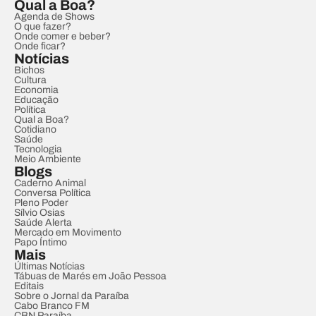
Qual a Boa?
Agenda de Shows
O que fazer?
Onde comer e beber?
Onde ficar?
Notícias
Bichos
Cultura
Economia
Educação
Política
Qual a Boa?
Cotidiano
Saúde
Tecnologia
Meio Ambiente
Blogs
Caderno Animal
Conversa Política
Pleno Poder
Sílvio Osias
Saúde Alerta
Mercado em Movimento
Papo Íntimo
Mais
Últimas Notícias
Tábuas de Marés em João Pessoa
Editais
Sobre o Jornal da Paraíba
Cabo Branco FM
CBN Paraíba