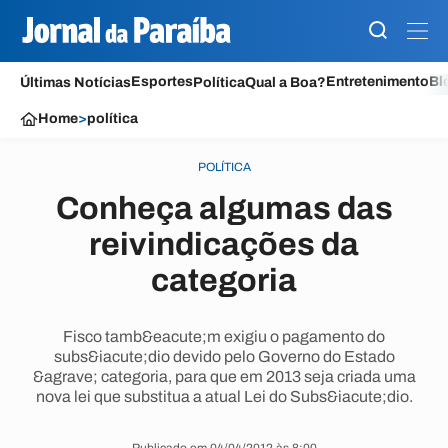
Esportes
Entretenimento
Bl
Últimas Notícias
Política
Qual a Boa?
Home
>
política
POLÍTICA
Conheça algumas das
reivindicações da
categoria
Fisco tamb&eacute;m exigiu o pagamento do
subs&iacute;dio devido pelo Governo do Estado
&agrave; categoria, para que em 2013 seja criada uma
nova lei que substitua a atual Lei do Subs&iacute;dio.