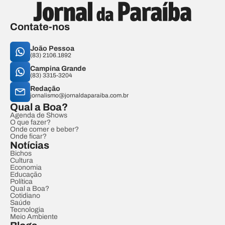
Contate-nos
João Pessoa
(83) 2106.1892
Campina Grande
(83) 3315-3204
Redação
jornalismo@jornaldaparaiba.com.br
Qual a Boa?
Agenda de Shows
O que fazer?
Onde comer e beber?
Onde ficar?
Notícias
Bichos
Cultura
Economia
Educação
Política
Qual a Boa?
Cotidiano
Saúde
Tecnologia
Meio Ambiente