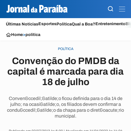
Esportes
Entretenimento
Bl
Últimas Notícias
Política
Qual a Boa?
Home
>
política
POLÍTICA
Convenção do PMDB da
capital é marcada para dia
18 de julho
Conven&ccedil;&atilde;o ficou definida para o dia 14 de
julho; na ocasi&atilde;o, os filiados devem confirmar a
condu&ccedil;&atilde;o da chapa para o diret&oacute;rio
municipal.