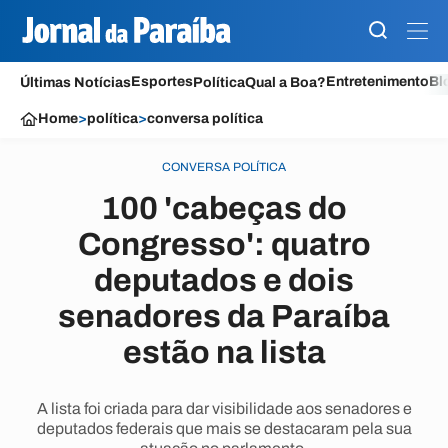
Esportes
Entretenimento
Bl
Últimas Notícias
Política
Qual a Boa?
Home
>
política
>
conversa política
CONVERSA POLÍTICA
100 'cabeças do
Congresso': quatro
deputados e dois
senadores da Paraíba
estão na lista
A lista foi criada para dar visibilidade aos senadores e
deputados federais que mais se destacaram pela sua