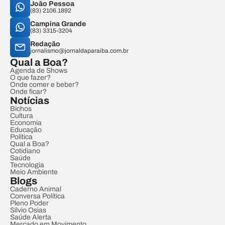
João Pessoa
(83) 2106.1892
Campina Grande
(83) 3315-3204
Redação
jornalismo@jornaldaparaiba.com.br
Qual a Boa?
Agenda de Shows
O que fazer?
Onde comer e beber?
Onde ficar?
Notícias
Bichos
Cultura
Economia
Educação
Política
Qual a Boa?
Cotidiano
Saúde
Tecnologia
Meio Ambiente
Blogs
Caderno Animal
Conversa Política
Pleno Poder
Sílvio Osias
Saúde Alerta
Mercado em Movimento