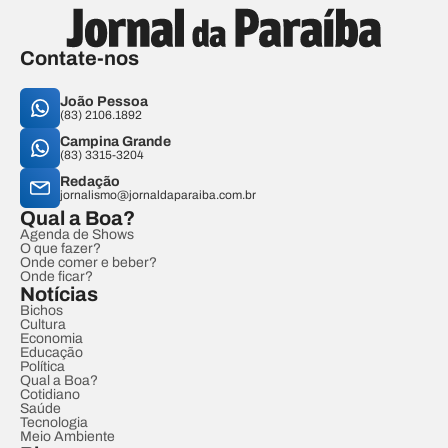
Contate-nos
João Pessoa
(83) 2106.1892
Campina Grande
(83) 3315-3204
Redação
jornalismo@jornaldaparaiba.com.br
Qual a Boa?
Agenda de Shows
O que fazer?
Onde comer e beber?
Onde ficar?
Notícias
Bichos
Cultura
Economia
Educação
Política
Qual a Boa?
Cotidiano
Saúde
Tecnologia
Meio Ambiente