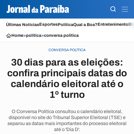
Esportes
Entretenimento
Bl
Últimas Notícias
Política
Qual a Boa?
Home
>
política
>
conversa política
CONVERSA POLÍTICA
30 dias para as eleições:
confira principais datas do
calendário eleitoral até o
1º turno
O Conversa Política consultou o calendário eleitoral,
disponível no site do Tribunal Superior Eleitoral (TSE) e
separou as datas mais importantes do processo eleitoral
até o 'Dia D'.