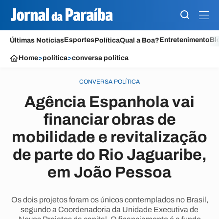
Esportes
Entretenimento
Bl
Últimas Notícias
Política
Qual a Boa?
Home
>
política
>
conversa política
CONVERSA POLÍTICA
Agência Espanhola vai
financiar obras de
mobilidade e revitalização
de parte do Rio Jaguaribe,
em João Pessoa
Os dois projetos foram os únicos contemplados no Brasil,
segundo a Coordenadoria da Unidade Executiva de