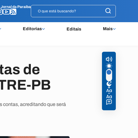
o
o
Jornal da Paraíba
Jornal da Paraíba
Editorias
Mais
Editais
tas de
 TRE-PB
s contas, acreditando que será