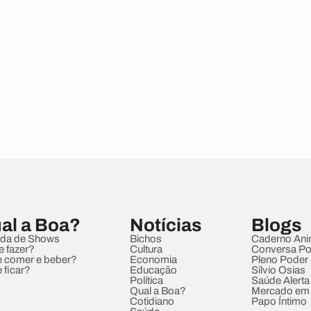
al a Boa?
Notícias
Blogs
da de Shows
Bichos
Caderno Ani
e fazer?
Cultura
Conversa Pol
 comer e beber?
Economia
Pleno Poder
 ficar?
Educação
Sílvio Osias
Política
Saúde Alerta
Qual a Boa?
Mercado em
Cotidiano
Papo Íntimo