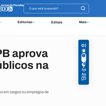
o
o
Jornal da Paraíba
Jornal da Paraíba
Editorias
Mais
Editais
PB aprova
úblicos na
esso em cargos ou empregos de