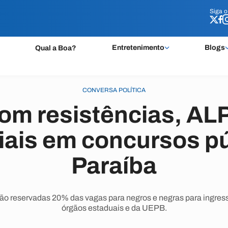
Siga 
Siga 
Entretenimento
Blogs
Qual a Boa?
CONVERSA POLÍTICA
m resistências, AL
iais em concursos p
Paraíba
erão reservadas 20% das vagas para negros e negras para ingr
órgãos estaduais e da UEPB.