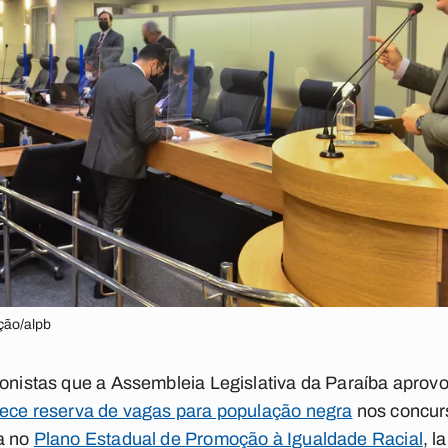
ação/alpb
ionistas que a Assembleia Legislativa da Paraíba aprovou
ece reserva de vagas para população negra
nos concurs
da no
Plano Estadual de Promoção à Igualdade Racial
, 