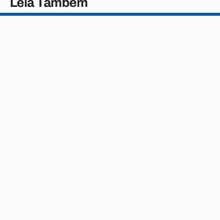
Leia Também