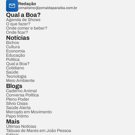
Redação
jornalismo@jornaldaparaiba.com.br
Qual a Boa?
Agenda de Shows
O que fazer?
Onde comer e beber?
Onde ficar?
Notícias
Bichos
Cultura
Economia
Educação
Política
Qual a Boa?
Cotidiano
Saúde
Tecnologia
Meio Ambiente
Blogs
Caderno Animal
Conversa Política
Pleno Poder
Sílvio Osias
Saúde Alerta
Mercado em Movimento
Papo Íntimo
Mais
Últimas Notícias
Tábuas de Marés em João Pessoa
Editais