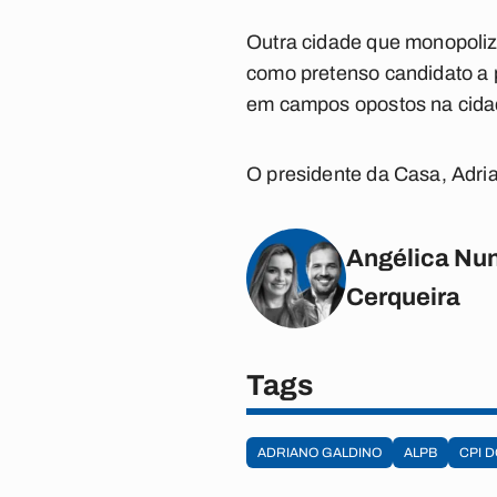
Outra cidade que monopoliz
como pretenso candidato a p
em campos opostos na cida
O presidente da Casa, Adria
Angélica Nun
Cerqueira
Tags
ADRIANO GALDINO
ALPB
CPI 