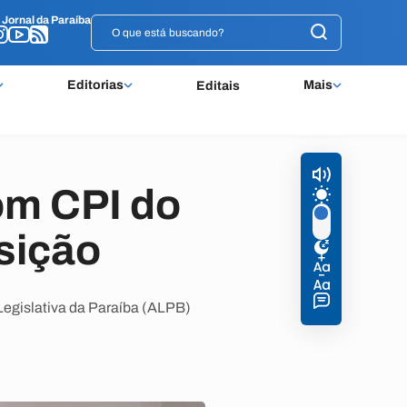
o
o
Jornal da Paraíba
Jornal da Paraíba
Editorias
Mais
Editais
om CPI do
sição
Legislativa da Paraíba (ALPB)