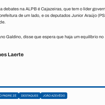
a debates na ALPB é Cajazeiras, que tem o líder gove
refeitura de um lado, e os deputados Junior Araújo (PS
de.
no Galdino, disse que espera que haja um equilíbrio n
es Laerte
DO PADRE ZÉ
DESTAQUES
JOÃO AZEVÊDO