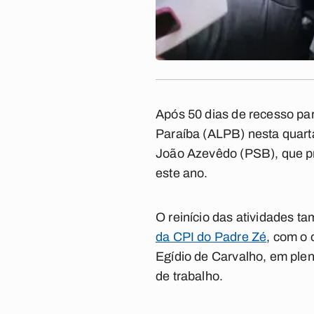
Após 50 dias de recesso pa
Paraíba (ALPB) nesta quarta
João Azevêdo (PSB), que p
este ano.
O reinício das atividades 
da CPI do Padre Zé
, com o 
Egídio de Carvalho, em plená
de trabalho.