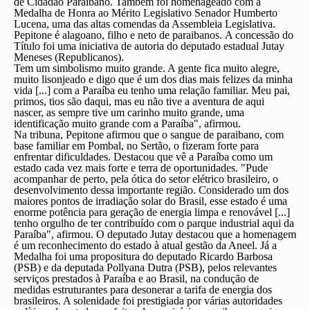
de Cidadão Paraibano. Também foi homenageado com a
Medalha de Honra ao Mérito Legislativo Senador Humberto
Lucena, uma das altas comendas da Assembleia Legislativa.
Pepitone é alagoano, filho e neto de paraibanos. A concessão do
Título foi uma iniciativa de autoria do deputado estadual Jutay
Meneses (Republicanos).
Tem um simbolismo muito grande. A gente fica muito alegre,
muito lisonjeado e digo que é um dos dias mais felizes da minha
vida [...] com a Paraíba eu tenho uma relação familiar. Meu pai,
primos, tios são daqui, mas eu não tive a aventura de aqui
nascer, as sempre tive um carinho muito grande, uma
identificação muito grande com a Paraíba", afirmou.
Na tribuna, Pepitone afirmou que o sangue de paraibano, com
base familiar em Pombal, no Sertão, o fizeram forte para
enfrentar dificuldades. Destacou que vê a Paraíba como um
estado cada vez mais forte e terra de oportunidades. "Pude
acompanhar de perto, pela ótica do setor elétrico brasileiro, o
desenvolvimento dessa importante região. Considerado um dos
maiores pontos de irradiação solar do Brasil, esse estado é uma
enorme potência para geração de energia limpa e renovável [...]
tenho orgulho de ter contribuído com o parque industrial aqui da
Paraíba", afirmou. O deputado Jutay destacou que a homenagem
é um reconhecimento do estado à atual gestão da Aneel. Já a
Medalha foi uma propositura do deputado Ricardo Barbosa
(PSB) e da deputada Pollyana Dutra (PSB), pelos relevantes
serviços prestados à Paraíba e ao Brasil, na condução de
medidas estruturantes para desonerar a tarifa de energia dos
brasileiros. A solenidade foi prestigiada por várias autoridades