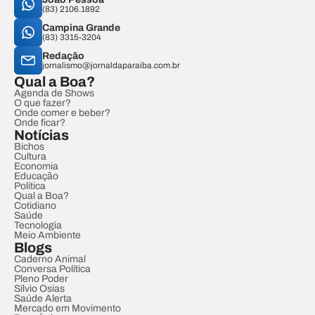
(83) 2106.1892
Campina Grande
(83) 3315-3204
Redação
jornalismo@jornaldaparaiba.com.br
Qual a Boa?
Agenda de Shows
O que fazer?
Onde comer e beber?
Onde ficar?
Notícias
Bichos
Cultura
Economia
Educação
Política
Qual a Boa?
Cotidiano
Saúde
Tecnologia
Meio Ambiente
Blogs
Caderno Animal
Conversa Política
Pleno Poder
Sílvio Osias
Saúde Alerta
Mercado em Movimento