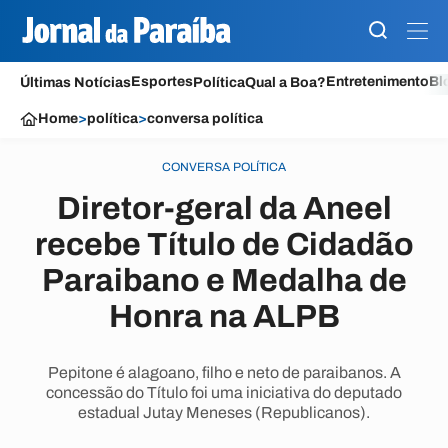
Esportes
Entretenimento
Bl
Últimas Notícias
Política
Qual a Boa?
Home
>
política
>
conversa política
CONVERSA POLÍTICA
Diretor-geral da Aneel
recebe Título de Cidadão
Paraibano e Medalha de
Honra na ALPB
Pepitone é alagoano, filho e neto de paraibanos. A
concessão do Título foi uma iniciativa do deputado
estadual Jutay Meneses (Republicanos).