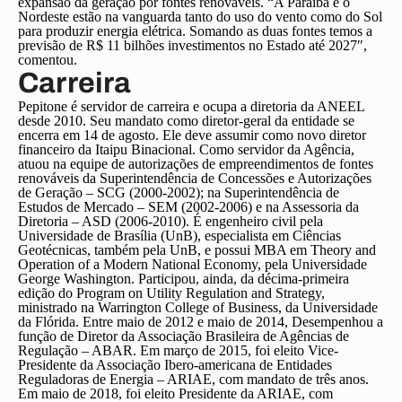
expansão da geração por fontes renováveis. “A Paraíba e o
Nordeste estão na vanguarda tanto do uso do vento como do Sol
para produzir energia elétrica. Somando as duas fontes temos a
previsão de R$ 11 bilhões investimentos no Estado até 2027″,
comentou.
Carreira
Pepitone é servidor de carreira e ocupa a diretoria da ANEEL
desde 2010. Seu mandato como diretor-geral da entidade se
encerra em 14 de agosto. Ele deve assumir como novo diretor
financeiro da Itaipu Binacional. Como servidor da Agência,
atuou na equipe de autorizações de empreendimentos de fontes
renováveis da Superintendência de Concessões e Autorizações
de Geração – SCG (2000-2002); na Superintendência de
Estudos de Mercado – SEM (2002-2006) e na Assessoria da
Diretoria – ASD (2006-2010). É engenheiro civil pela
Universidade de Brasília (UnB), especialista em Ciências
Geotécnicas, também pela UnB, e possui MBA em Theory and
Operation of a Modern National Economy, pela Universidade
George Washington. Participou, ainda, da décima-primeira
edição do Program on Utility Regulation and Strategy,
ministrado na Warrington College of Business, da Universidade
da Flórida. Entre maio de 2012 e maio de 2014, Desempenhou a
função de Diretor da Associação Brasileira de Agências de
Regulação – ABAR. Em março de 2015, foi eleito Vice-
Presidente da Associação Ibero-americana de Entidades
Reguladoras de Energia – ARIAE, com mandato de três anos.
Em maio de 2018, foi eleito Presidente da ARIAE, com