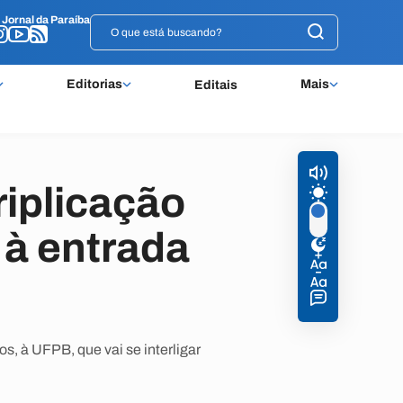
o
o
Jornal da Paraíba
Jornal da Paraíba
Editorias
Mais
Editais
riplicação
 à entrada
s, à UFPB, que vai se interligar