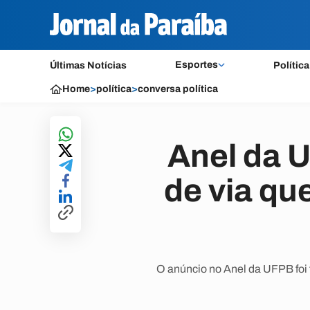
Esportes
Últimas Notícias
Política
Home
>
política
>
conversa política
Anel da U
de via qu
O anúncio no Anel da UFPB foi f