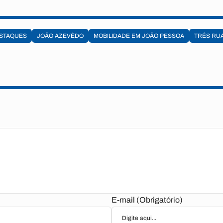
STAQUES
JOÃO AZEVÊDO
MOBILIDADE EM JOÃO PESSOA
TRÊS RU
E-mail (Obrigatório)