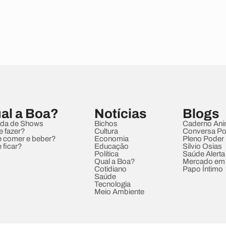
al a Boa?
Notícias
Blogs
da de Shows
Bichos
Caderno Ani
e fazer?
Cultura
Conversa Pol
 comer e beber?
Economia
Pleno Poder
 ficar?
Educação
Sílvio Osias
Política
Saúde Alerta
Qual a Boa?
Mercado em
Cotidiano
Papo Íntimo
Saúde
Tecnologia
Meio Ambiente