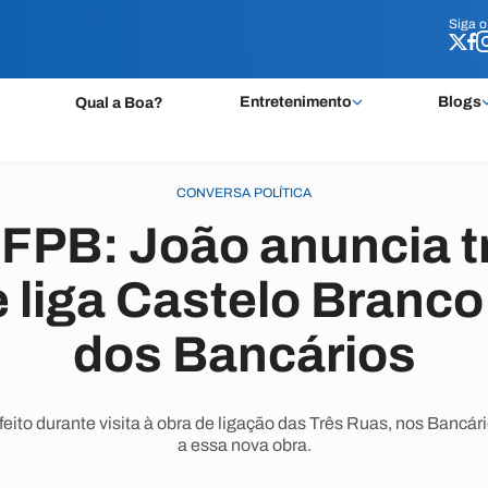
Siga 
Siga 
Entretenimento
Blogs
Qual a Boa?
CONVERSA POLÍTICA
FPB: João anuncia t
e liga Castelo Branco
dos Bancários
eito durante visita à obra de ligação das Três Ruas, nos Bancário
a essa nova obra.