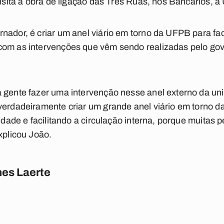
visita à obra de ligação das Três Ruas, nos Bancários, 
nador, é criar um anel viário em torno da UFPB para faci
com as intervenções que vêm sendo realizadas pelo go
 gente fazer uma intervenção nesse anel externo da uni
verdadeiramente criar um grande anel viário em torno d
sidade e facilitando a circulação interna, porque muitas 
xplicou João.
es Laerte