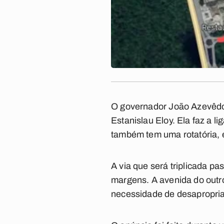
O governador João Azevêdo (
Estanislau Eloy. Ela faz a 
também tem uma rotatória, 
A via que será triplicada p
margens. A avenida do outro 
necessidade de desapropri