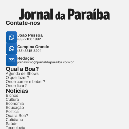
Contate-nos
João Pessoa
(83) 2106.1892
Campina Grande
(83) 3315-3204
Redação
jornalismo@jornaldaparaiba.com.br
Qual a Boa?
Agenda de Shows
O que fazer?
Onde comer e beber?
Onde ficar?
Notícias
Bichos
Cultura
Economia
Educação
Política
Qual a Boa?
Cotidiano
Saúde
Tecnologia