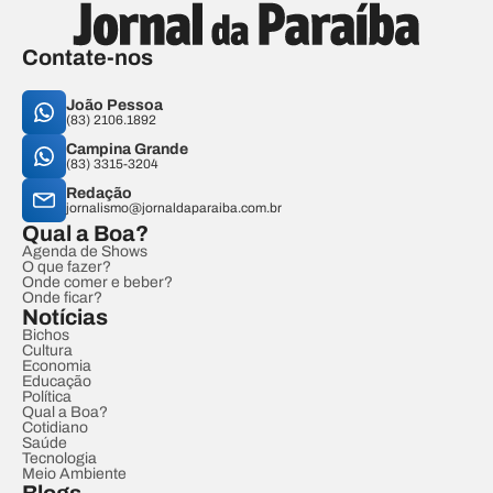
Contate-nos
João Pessoa
(83) 2106.1892
Campina Grande
(83) 3315-3204
Redação
jornalismo@jornaldaparaiba.com.br
Qual a Boa?
Agenda de Shows
O que fazer?
Onde comer e beber?
Onde ficar?
Notícias
Bichos
Cultura
Economia
Educação
Política
Qual a Boa?
Cotidiano
Saúde
Tecnologia
Meio Ambiente