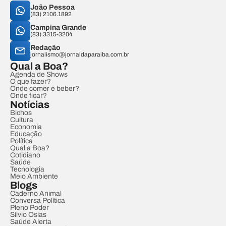
João Pessoa
(83) 2106.1892
Campina Grande
(83) 3315-3204
Redação
jornalismo@jornaldaparaiba.com.br
Qual a Boa?
Agenda de Shows
O que fazer?
Onde comer e beber?
Onde ficar?
Notícias
Bichos
Cultura
Economia
Educação
Política
Qual a Boa?
Cotidiano
Saúde
Tecnologia
Meio Ambiente
Blogs
Caderno Animal
Conversa Política
Pleno Poder
Sílvio Osias
Saúde Alerta