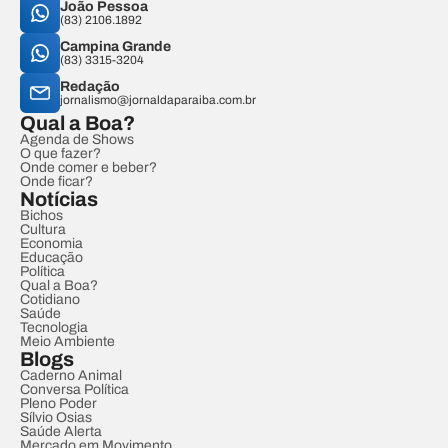
João Pessoa
(83) 2106.1892
Campina Grande
(83) 3315-3204
Redação
jornalismo@jornaldaparaiba.com.br
Qual a Boa?
Agenda de Shows
O que fazer?
Onde comer e beber?
Onde ficar?
Notícias
Bichos
Cultura
Economia
Educação
Política
Qual a Boa?
Cotidiano
Saúde
Tecnologia
Meio Ambiente
Blogs
Caderno Animal
Conversa Política
Pleno Poder
Sílvio Osias
Saúde Alerta
Mercado em Movimento