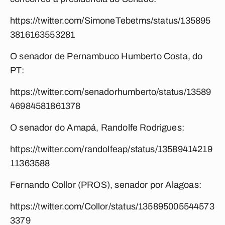
https://twitter.com/SimoneTebetms/status/135895
3816163553281
O senador de Pernambuco
Humberto Costa
, do
PT:
https://twitter.com/senadorhumberto/status/13589
46984581861378
O senador do Amapá,
Randolfe Rodrigues
:
https://twitter.com/randolfeap/status/13589414219
11363588
Fernando Collor
(PROS), senador por Alagoas:
https://twitter.com/Collor/status/135895005544573
3379