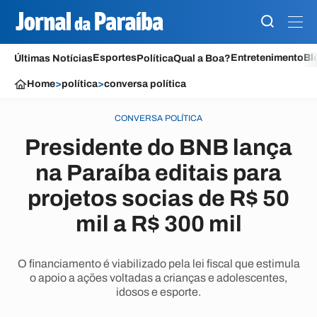
Esportes
Entretenimento
Bl
Últimas Notícias
Política
Qual a Boa?
Home
>
política
>
conversa política
CONVERSA POLÍTICA
Presidente do BNB lança
na Paraíba editais para
projetos socias de R$ 50
mil a R$ 300 mil
O financiamento é viabilizado pela lei fiscal que estimula
o apoio a ações voltadas a crianças e adolescentes,
idosos e esporte.