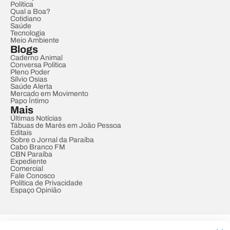
Política
Qual a Boa?
Cotidiano
Saúde
Tecnologia
Meio Ambiente
Blogs
Caderno Animal
Conversa Política
Pleno Poder
Sílvio Osias
Saúde Alerta
Mercado em Movimento
Papo Íntimo
Mais
Últimas Notícias
Tábuas de Marés em João Pessoa
Editais
Sobre o Jornal da Paraíba
Cabo Branco FM
CBN Paraíba
Expediente
Comercial
Fale Conosco
Política de Privacidade
Espaço Opinião
© REDE PARAÍBA DE COMUNICAÇÃO