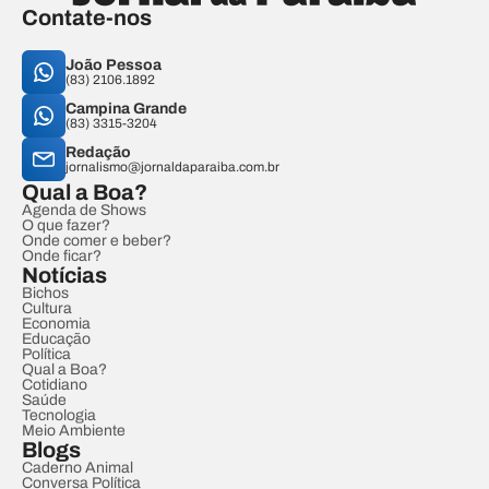
Contate-nos
João Pessoa
(83) 2106.1892
Campina Grande
(83) 3315-3204
Redação
jornalismo@jornaldaparaiba.com.br
Qual a Boa?
Agenda de Shows
O que fazer?
Onde comer e beber?
Onde ficar?
Notícias
Bichos
Cultura
Economia
Educação
Política
Qual a Boa?
Cotidiano
Saúde
Tecnologia
Meio Ambiente
Blogs
Caderno Animal
Conversa Política