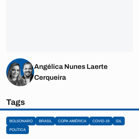
Angélica Nunes Laerte
Cerqueira
Tags
BOLSONARO
BRASIL
COPA AMÉRICA
COVID-19
GIL
POLÍTICA