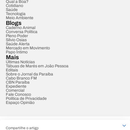
Qual a Boa?
Cotidiano
Saúde
Tecnologia
Meio Ambiente
Blogs
Caderno Animal
Conversa Política
Pleno Poder
Sílvio Osias
Saúde Alerta
Mercado em Movimento
Papo Íntimo
Mais
Últimas Notícias
Tábuas de Marés em João Pessoa
Editais
Sobre o Jornal da Paraíba
Cabo Branco FM
CBN Paraíba
Expediente
Comercial
Fale Conosco
Política de Privacidade
Espaço Opinião
© REDE PARAÍBA DE COMUNICAÇÃO
Compartilhe o artigo