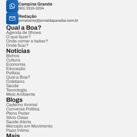
Campina Grande
(83) 3315-3204
Redação
jornalismo@jornaldaparaiba.com.br
Qual a Boa?
Agenda de Shows
O que fazer?
Onde comer e beber?
Onde ficar?
Notícias
Bichos
Cultura
Economia
Educação
Política
Qual a Boa?
Cotidiano
Saúde
Tecnologia
Meio Ambiente
Blogs
Caderno Animal
Conversa Política
Pleno Poder
Sílvio Osias
Saúde Alerta
Mercado em Movimento
Papo Íntimo
Mais