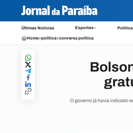
Esportes
Últimas Notícias
Política
Home
>
política
>
conversa política
Bolson
grat
O governo já havia indicado se