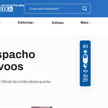
o
o
Jornal da Paraíba
Jornal da Paraíba
Editorias
Mais
Editais
espacho
 voos
 Oficial da União desta quarta-