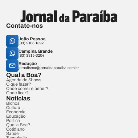
Contate-nos
João Pessoa
(83) 2106.1892
Campina Grande
(83) 3315-3204
Redação
jornalismo@jornaldaparaiba.com.br
Qual a Boa?
Agenda de Shows
O que fazer?
Onde comer e beber?
Onde ficar?
Notícias
Bichos
Cultura
Economia
Educação
Política
Qual a Boa?
Cotidiano
Saúde
Tecnologia