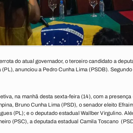
errota do atual governador, o terceiro candidato a depu
a (PL), anunciou a Pedro Cunha Lima (PSDB). Segundo ele
etiva, na manhã desta sexta-feira (14), com a presença 
ampina, Bruno Cunha Lima (PSD), o senador eleito Efraim
igues (PL); e o deputado estadual Wallber Virgulino. Alé
neiro (PSC), a deputada estadual Camila Toscano (PSD