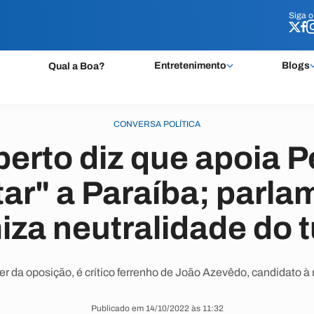
Siga 
Siga 
Entretenimento
Blogs
Qual a Boa?
CONVERSA POLÍTICA
berto diz que apoia P
rtar" a Paraíba; parla
iza neutralidade do 
der da oposição, é crítico ferrenho de João Azevêdo, candidato à
Publicado em 14/10/2022 às 11:32