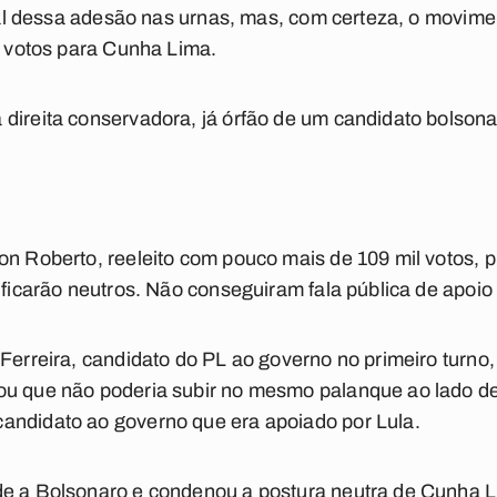
 real dessa adesão nas urnas, mas, com certeza, o movim
de votos para Cunha Lima.
direita conservadora, já órfão de um candidato bolsonari
on Roberto, reeleito com pouco mais de 109 mil votos, 
o ficarão neutros. Não conseguiram fala pública de apoi
Ferreira, candidato do PL ao governo no primeiro turno,
ou que não poderia subir no mesmo palanque ao lado d
andidato ao governo que era apoiado por Lula.
de a Bolsonaro e condenou a postura neutra de Cunha L