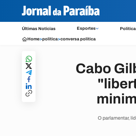
Esportes
Últimas Notícias
Política
Home
>
política
>
conversa política
Cabo Gil
"libe
minim
O parlamentar, lí