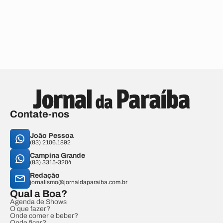
Contate-nos
João Pessoa
(83) 2106.1892
Campina Grande
(83) 3315-3204
Redação
jornalismo@jornaldaparaiba.com.br
Qual a Boa?
Agenda de Shows
O que fazer?
Onde comer e beber?
Onde ficar?