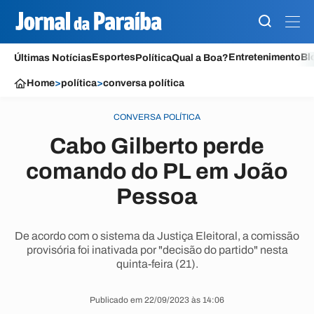
Esportes
Entretenimento
Bl
Últimas Notícias
Política
Qual a Boa?
Home
>
política
>
conversa política
CONVERSA POLÍTICA
Cabo Gilberto perde
comando do PL em João
Pessoa
De acordo com o sistema da Justiça Eleitoral, a comissão
provisória foi inativada por "decisão do partido" nesta
quinta-feira (21).
Publicado em 22/09/2023 às 14:06