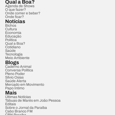
Qual a Boa?
Agenda de Shows
O que fazer?
Onde comer e beber?
Onde ficar?
Notícias
Bichos
Cultura
Economia
Educação
Política
Qual a Boa?
Cotidiano
Saúde
Tecnologia
Meio Ambiente
Blogs
Caderno Animal
Conversa Política
Pleno Poder
Sílvio Osias
Saúde Alerta
Mercado em Movimento
Papo Íntimo
Mais
Últimas Notícias
Tábuas de Marés em João Pessoa
Editais
Sobre o Jornal da Paraíba
Cabo Branco FM
CBN Paraíba