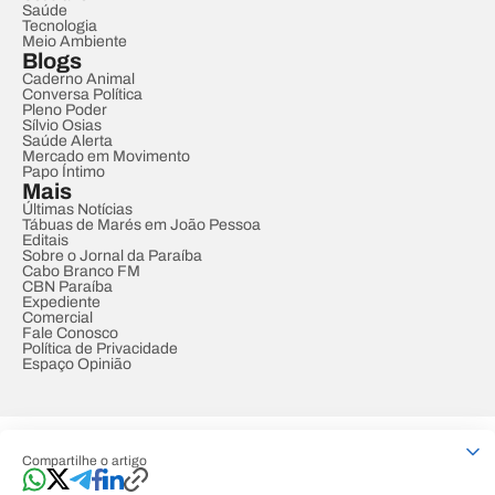
Saúde
Tecnologia
Meio Ambiente
Blogs
Caderno Animal
Conversa Política
Pleno Poder
Sílvio Osias
Saúde Alerta
Mercado em Movimento
Papo Íntimo
Mais
Últimas Notícias
Tábuas de Marés em João Pessoa
Editais
Sobre o Jornal da Paraíba
Cabo Branco FM
CBN Paraíba
Expediente
Comercial
Fale Conosco
Política de Privacidade
Espaço Opinião
© REDE PARAÍBA DE COMUNICAÇÃO
Compartilhe o artigo
Developed by
Designed by