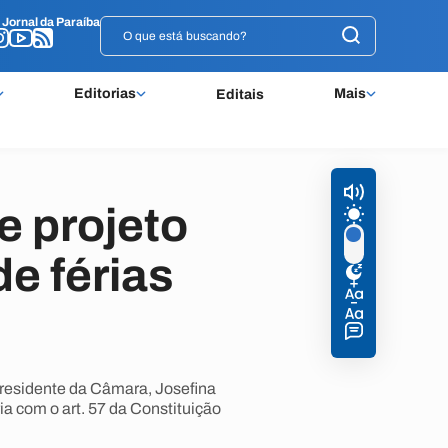
o
o
Jornal da Paraíba
Jornal da Paraíba
Editorias
Mais
Editais
e projeto
de férias
presidente da Câmara, Josefina
ia com o art. 57 da Constituição