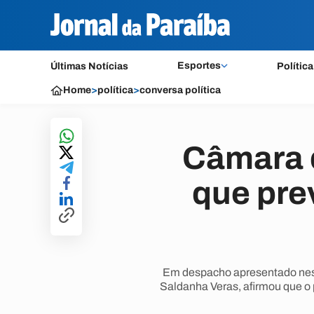
Esportes
Últimas Notícias
Política
Home
>
política
>
conversa política
Câmara d
que prev
Em despacho apresentado nesta
Saldanha Veras, afirmou que o p