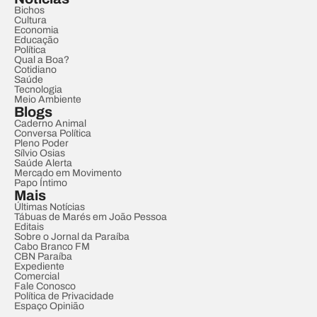
Bichos
Cultura
Economia
Educação
Política
Qual a Boa?
Cotidiano
Saúde
Tecnologia
Meio Ambiente
Blogs
Caderno Animal
Conversa Política
Pleno Poder
Sílvio Osias
Saúde Alerta
Mercado em Movimento
Papo Íntimo
Mais
Últimas Notícias
Tábuas de Marés em João Pessoa
Editais
Sobre o Jornal da Paraíba
Cabo Branco FM
CBN Paraíba
Expediente
Comercial
Fale Conosco
Política de Privacidade
Espaço Opinião