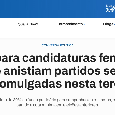
Siga 
Siga 
Entretenimento
Blogs
Qual a Boa?
CONVERSA POLÍTICA
ara candidaturas fe
 anistiam partidos s
omulgadas nesta te
imo de 30% do fundo partidário para campanhas de mulheres,
partido a cota mínima em eleições anteriores.