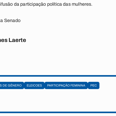
usão da participação política das mulheres.
ia Senado
es Laerte
S DE GÊNERO
ELEICOES
PARTICIPAÇÃO FEMININA
PEC