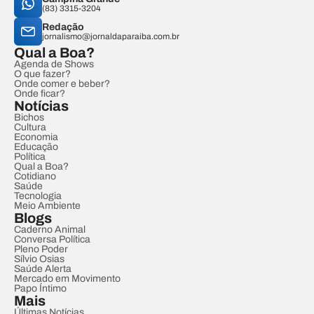
(83) 3315-3204
Redação
jornalismo@jornaldaparaiba.com.br
Qual a Boa?
Agenda de Shows
O que fazer?
Onde comer e beber?
Onde ficar?
Notícias
Bichos
Cultura
Economia
Educação
Política
Qual a Boa?
Cotidiano
Saúde
Tecnologia
Meio Ambiente
Blogs
Caderno Animal
Conversa Política
Pleno Poder
Sílvio Osias
Saúde Alerta
Mercado em Movimento
Papo Íntimo
Mais
Últimas Notícias