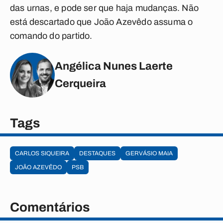
das urnas, e pode ser que haja mudanças. Não
está descartado que João Azevêdo assuma o
comando do partido.
Angélica Nunes Laerte
Cerqueira
Tags
CARLOS SIQUEIRA
DESTAQUES
GERVÁSIO MAIA
JOÃO AZEVÊDO
PSB
Comentários