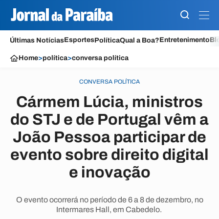
Esportes
Entretenimento
Bl
Últimas Notícias
Política
Qual a Boa?
Home
>
política
>
conversa política
CONVERSA POLÍTICA
Cármem Lúcia, ministros
do STJ e de Portugal vêm a
João Pessoa participar de
evento sobre direito digital
e inovação
O evento ocorrerá no período de 6 a 8 de dezembro, no
Intermares Hall, em Cabedelo.