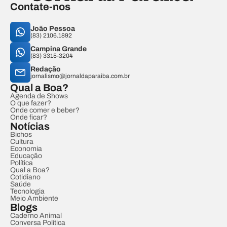
Contate-nos
João Pessoa
(83) 2106.1892
Campina Grande
(83) 3315-3204
Redação
jornalismo@jornaldaparaiba.com.br
Qual a Boa?
Agenda de Shows
O que fazer?
Onde comer e beber?
Onde ficar?
Notícias
Bichos
Cultura
Economia
Educação
Política
Qual a Boa?
Cotidiano
Saúde
Tecnologia
Meio Ambiente
Blogs
Caderno Animal
Conversa Política