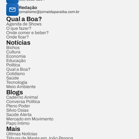
Redação
jornalismo@jornaldaparaiba.com.br
Qual a Boa?
Agenda de Shows
O que fazer?
Onde comer e beber?
Onde ficar?
Notícias
Bichos
Cultura
Economia
Educação
Política
Qual a Boa?
Cotidiano
Saúde
Tecnologia
Meio Ambiente
Blogs
Caderno Animal
Conversa Política
Pleno Poder
Sílvio Osias
Saúde Alerta
Mercado em Movimento
Papo Íntimo
Mais
Últimas Notícias
Tábuas de Marés em João Pessoa